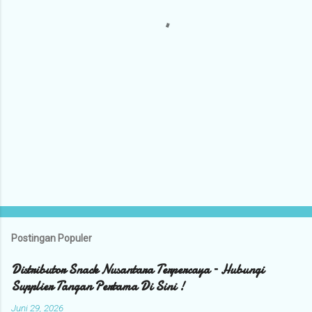
a
r
Postingan Populer
Distributor Snack Nusantara Terpercaya – Hubungi
Supplier Tangan Pertama Di Sini !
Juni 29, 2026