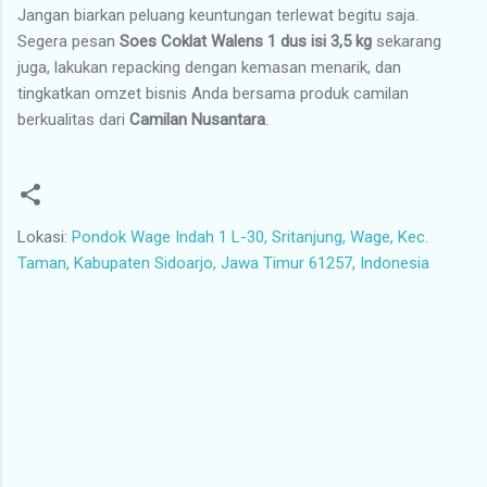
Jangan biarkan peluang keuntungan terlewat begitu saja.
Segera pesan
Soes Coklat Walens 1 dus isi 3,5 kg
sekarang
juga, lakukan repacking dengan kemasan menarik, dan
tingkatkan omzet bisnis Anda bersama produk camilan
berkualitas dari
Camilan Nusantara
.
Lokasi:
Pondok Wage Indah 1 L-30, Sritanjung, Wage, Kec.
Taman, Kabupaten Sidoarjo, Jawa Timur 61257, Indonesia
K
o
m
e
n
t