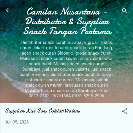
Camilan Nusantara -
Langsung ke konten utama
Distributor & Supplier
Snack Tangan Pertama
Distributor snack curah Surabaya, grosir snack
curah Jakarta, distributor snack curah Bandung,
agen snack curah Sidoarjo, grosir snack curah
Makassar, snack curah kiloan murah, distributor
snack curah Malang, agen snack curah
Surabaya, jual snack curah Jakarta, jual snack
curah Bandung, distributor snack curah Sidoarjo,
distributor snack curah di Makassar, pabrik
snack curah murah, produsen snack curah
Malang, harga snack curah Surabaya l Hub.
0813-3103-0679 l WA 0878-5295-2906
Supplier Kue Soes Coklat Walens
Juli 05, 2026