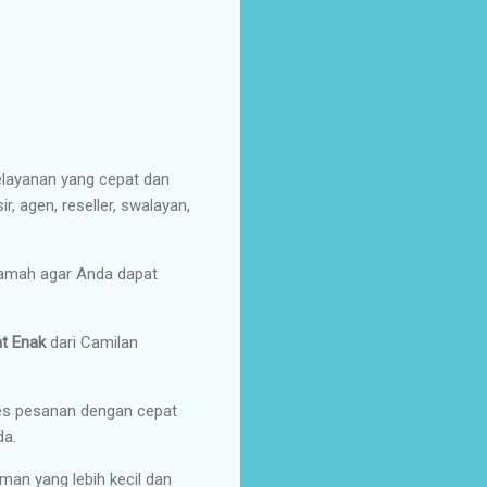
elayanan yang cepat dan
, agen, reseller, swalayan,
ramah agar Anda dapat
t Enak
dari Camilan
s pesanan dengan cepat
da.
an yang lebih kecil dan