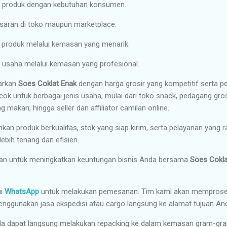
 produk dengan kebutuhan konsumen.
ran di toko maupun marketplace.
 produk melalui kemasan yang menarik.
 usaha melalui kemasan yang profesional.
arkan
Soes Coklat Enak
dengan harga grosir yang kompetitif serta p
ok untuk berbagai jenis usaha, mulai dari toko snack, pedagang grosir
 makan, hingga seller dan affiliator camilan online.
n produk berkualitas, stok yang siap kirim, serta pelayanan yang 
ebih tenang dan efisien.
an untuk meningkatkan keuntungan bisnis Anda bersama
Soes Cokla
ui
WhatsApp
untuk melakukan pemesanan. Tim kami akan memprose
nggunakan jasa ekspedisi atau cargo langsung ke alamat tujuan An
da dapat langsung melakukan repacking ke dalam kemasan gram-gram