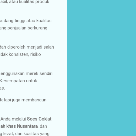
bil, atau kualitas produk
dang tinggi atau kualitas
ang penjualan berkurang
dah diperoleh menjadi salah
dak konsisten, risiko
menggunakan merek sendiri.
. Kesempatan untuk
as.
, tetapi juga membangun
 Anda melalui
Soes Coklat
ah khas Nusantara
, dan
 lezat, dan kualitas yang