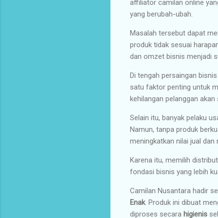
affiliator camilan online y
yang berubah-ubah.
Masalah tersebut dapat men
produk tidak sesuai harapa
dan omzet bisnis menjadi s
Di tengah persaingan bisni
satu faktor penting untuk m
kehilangan pelanggan akan 
Selain itu, banyak pelaku 
Namun, tanpa produk berkua
meningkatkan nilai jual da
Karena itu, memilih distri
fondasi bisnis yang lebih ku
Camilan Nusantara hadir s
Enak
. Produk ini dibuat m
diproses secara
higienis
seh