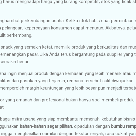
ang harus menghadapi harga yang kurang kompetitif, stok yang tidak sta
ghambat perkembangan usaha. Ketika stok habis saat permintaan se
n pelanggan, kepercayaan konsumen dapat menurun. Akibatnya, pelu
ulit berkembang.
s snack yang semakin ketat, memiliki produk yang berkualitas dan mu
emenangkan pasar. Jika Anda terus bergantung pada supplier yang ti
semakin besar.
usaha ingin menjual produk dengan kemasan yang lebih menarik atau 
litas dan pasokan yang terjamin, rencana tersebut sulit diwujudkan
n memperoleh margin keuntungan yang lebih besar pun menjadi terbat
butor yang amanah dan profesional bukan hanya soal membeli produk
at.
ebagai mitra usaha yang siap membantu memenuhi kebutuhan bisnis
enggunakan
bahan-bahan segar pilihan
, dipadukan dengan
bumbu remp
ingga menghasilkan camilan dengan tekstur renyah, rasa coklat yang