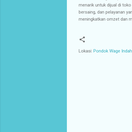
menarik untuk dijual di tok
bersaing, dan pelayanan y
meningkatkan omzet dan me
Lokasi:
Pondok Wage Indah 
K
o
m
e
n
t
a
r