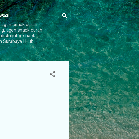
ama
, agen snack curah
ang, agen snack curah
 distributor snack
h Surabaya l Hub.