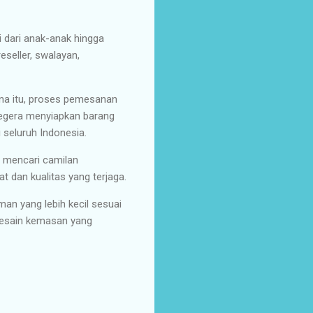
i dari anak-anak hingga
eseller, swalayan,
na itu, proses pemesanan
segera menyiapkan barang
seluruh Indonesia.
g mencari camilan
 dan kualitas yang terjaga.
n yang lebih kecil sesuai
desain kemasan yang