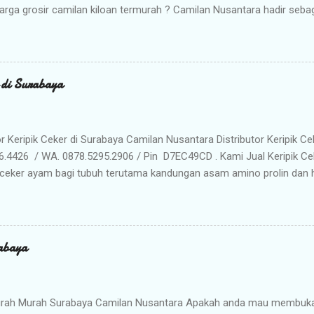
arga grosir camilan kiloan termurah ? Camilan Nusantara hadir seba
da ! Kami adalah distributor snack nusantara terpercaya yang siap m
radisional dan camilan kering berkualitas premium langsung dari gud
Memilih Camilan Nusantara sebagai Mitra Bisnis Anda ? Harga Gros
lah distributor utama, Anda mendapatkan jaminan harga termurah 
r di Surabaya
n Anda saat dijual kembali. Kualitas & Rasa Terjamin : Produk dikema
iki cita rasa khas nusantara yang sangat diminati pasar. Stok Meli
lu khawatir kehabisan barang. Gudang kami siap menyuplai kebutuhan g
or Keripik Ceker di Surabaya Camilan Nusantara Distributor Keripik Ce
6.4426 / WA. 0878.5295.2906 / Pin D7EC49CD . Kami Jual Keripik Ce
ceker ayam bagi tubuh terutama kandungan asam amino prolin dan hi
han tulang maupun untuk pertumbuhan tulang pada masa usia pertu
n makanan ringan yang digoreng hingga krispi dan garing. Bumbu 
n membuat rasa Keripik Ceker menjadi semakin menggoda. Rasa yan
eripik Ceker bisa menjadi pilihan istimewa untuk oleh-oleh keluarg
abaya
milan khas Surabaya dengan cita rasa yang enak dan tekstur yang re
anyak penikmat jajanan satu ini ketagihan. Camilan ini adalah prod
unjung atau sekedar mampir ke kota Surabaya, dan seringkali dijadik
rah Murah Surabaya Camilan Nusantara Apakah anda mau membuka b