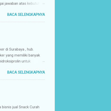
gai jawaban atas kebutuhan
enyuplai berbagai jenis
BACA SELENGKAPNYA
ang pusat (tangan pertama).
ir Tangan Pertama : Karena
untuk memaksimalkan margin
s secara higienis, renyah,
mpah & Konsisten : Anda
rosir jajanan nusantar...
ker di Surabaya , hub.
ker yang memiliki banyak
droksiprolin untuk
mbuhan. Keripik Ceker
BACA SELENGKAPNYA
rempah-rempah yang
g gurih dan renyah
a. Keripik ceker ayam
nyah kriuk banget,
uk favorit para wisatawan
an buah tangan a...
isnis jual Snack Curah