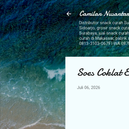
Camilan Nusantar
Distributor snack curah S
Sidoarjo, grosir snack cu
Surabaya, jual snack curah
curah di Makassar, pabrik
0813-3103-0679 l WA 087
Soes Coklat 
Juli 06, 2026