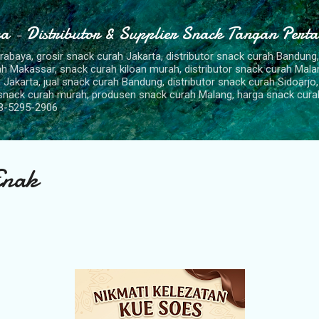
Langsung ke konten utama
a - Distributor & Supplier Snack Tangan Pert
urabaya, grosir snack curah Jakarta, distributor snack curah Bandung
rah Makassar, snack curah kiloan murah, distributor snack curah Mal
 Jakarta, jual snack curah Bandung, distributor snack curah Sidoarjo,
 snack curah murah, produsen snack curah Malang, harga snack cura
8-5295-2906
Enak