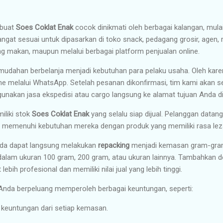
mbuat
Soes Coklat Enak
cocok dinikmati oleh berbagai kalangan, mula
ngat sesuai untuk dipasarkan di toko snack, pedagang grosir, agen, r
ng makan, maupun melalui berbagai platform penjualan online.
ahan berbelanja menjadi kebutuhan para pelaku usaha. Oleh kare
ine melalui WhatsApp. Setelah pesanan dikonfirmasi, tim kami akan 
akan jasa ekspedisi atau cargo langsung ke alamat tujuan Anda di 
iliki stok
Soes Coklat Enak
yang selalu siap dijual. Pelanggan datan
t memenuhi kebutuhan mereka dengan produk yang memiliki rasa lezat
Anda dapat langsung melakukan
repacking
menjadi kemasan gram-grama
 dalam ukuran 100 gram, 200 gram, atau ukuran lainnya. Tambahkan 
lebih profesional dan memiliki nilai jual yang lebih tinggi.
 Anda berpeluang memperoleh berbagai keuntungan, seperti:
keuntungan dari setiap kemasan.