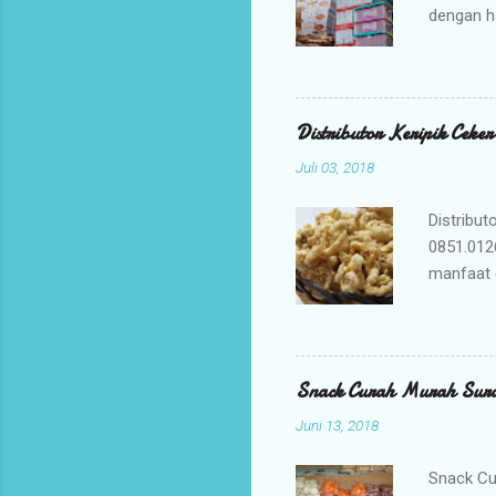
dengan h
bisnis An
jajanan t
Mengapa 
kami ada
Distributor Keripik Ceke
keuntunga
Juli 03, 2018
dan memil
tidak per
Distribut
0851.012
manfaat 
penyembu
merupaka
digunaka
membuat K
Snack Curah Murah Sur
adalah ca
Juni 13, 2018
membuat b
yang berk
Snack Cu