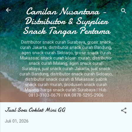
Camilan Nusantara -
Langsung ke konten utama
Distributor & Supplier
Snack Tangan Pertama
Distributor snack curah Surabaya, grosir snack
curah Jakarta, distributor snack curah Bandung,
agen snack curah Sidoarjo, grosir snack curah
Makassar, snack curah kiloan murah, distributor
snack curah Malang, agen snack curah
Surabaya, jual snack curah Jakarta, jual snack
curah Bandung, distributor snack curah Sidoarjo,
distributor snack curah di Makassar, pabrik
snack curah murah, produsen snack curah
Malang, harga snack curah Surabaya l Hub.
0813-3103-0679 l WA 0878-5295-2906
Jual Soes Coklat Mini GG
Juli 01, 2026