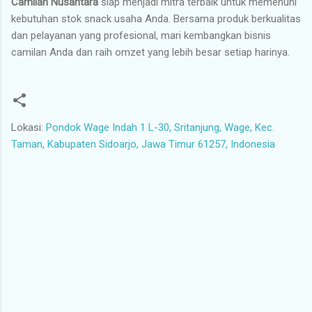
Camilan Nusantara
siap menjadi mitra terbaik untuk memenuhi
kebutuhan stok snack usaha Anda. Bersama produk berkualitas
dan pelayanan yang profesional, mari kembangkan bisnis
camilan Anda dan raih omzet yang lebih besar setiap harinya.
Lokasi:
Pondok Wage Indah 1 L-30, Sritanjung, Wage, Kec.
Taman, Kabupaten Sidoarjo, Jawa Timur 61257, Indonesia
K
o
m
e
n
t
a
r