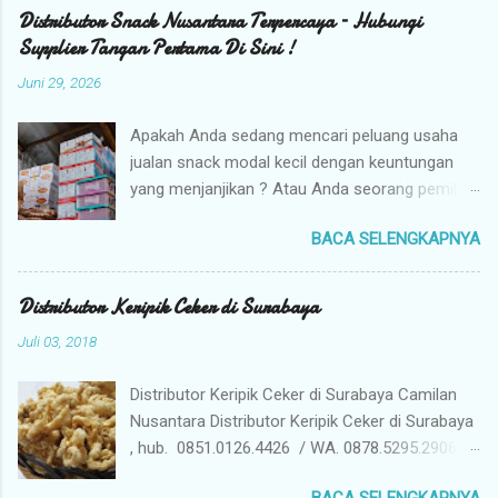
Distributor Snack Nusantara Terpercaya – Hubungi
Supplier Tangan Pertama Di Sini !
Juni 29, 2026
Apakah Anda sedang mencari peluang usaha
jualan snack modal kecil dengan keuntungan
yang menjanjikan ? Atau Anda seorang pemilik
toko yang sedang berburu supplier snack
BACA SELENGKAPNYA
tangan pertama dengan harga grosir camilan
kiloan termurah ? Camilan Nusantara hadir
sebagai jawaban atas kebutuhan bisnis Anda !
Distributor Keripik Ceker di Surabaya
Kami adalah distributor snack nusantara
Juli 03, 2018
terpercaya yang siap menyuplai berbagai jenis
jajanan tradisional dan camilan kering
Distributor Keripik Ceker di Surabaya Camilan
berkualitas premium langsung dari gudang
Nusantara Distributor Keripik Ceker di Surabaya
pusat (tangan pertama). Mengapa Memilih
, hub. 0851.0126.4426 / WA. 0878.5295.2906 /
Camilan Nusantara sebagai Mitra Bisnis Anda ?
Pin D7EC49CD . Kami Jual Keripik Ceker yang
Harga Grosir Tangan Pertama : Karena kami
BACA SELENGKAPNYA