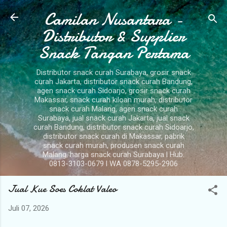
Camilan Nusantara -
Langsung ke konten utama
Distributor & Supplier
Snack Tangan Pertama
Distributor snack curah Surabaya, grosir snack
curah Jakarta, distributor snack curah Bandung,
agen snack curah Sidoarjo, grosir snack curah
Makassar, snack curah kiloan murah, distributor
snack curah Malang, agen snack curah
Surabaya, jual snack curah Jakarta, jual snack
curah Bandung, distributor snack curah Sidoarjo,
distributor snack curah di Makassar, pabrik
snack curah murah, produsen snack curah
Malang, harga snack curah Surabaya l Hub.
0813-3103-0679 l WA 0878-5295-2906
Jual Kue Soes Coklat Valeo
Juli 07, 2026