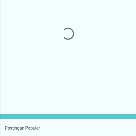
n
t
a
r
Postingan Populer