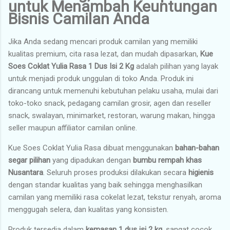
untuk Menambah Keuntungan
Bisnis Camilan Anda
Jika Anda sedang mencari produk camilan yang memiliki
kualitas premium, cita rasa lezat, dan mudah dipasarkan,
Kue
Soes Coklat Yulia Rasa 1 Dus Isi 2 Kg
adalah pilihan yang layak
untuk menjadi produk unggulan di toko Anda. Produk ini
dirancang untuk memenuhi kebutuhan pelaku usaha, mulai dari
toko-toko snack, pedagang camilan grosir, agen dan reseller
snack, swalayan, minimarket, restoran, warung makan, hingga
seller maupun affiliator camilan online.
Kue Soes Coklat Yulia Rasa dibuat menggunakan
bahan-bahan
segar pilihan
yang dipadukan dengan
bumbu rempah khas
Nusantara
. Seluruh proses produksi dilakukan secara
higienis
dengan standar kualitas yang baik sehingga menghasilkan
camilan yang memiliki rasa cokelat lezat, tekstur renyah, aroma
menggugah selera, dan kualitas yang konsisten.
Produk tersedia dalam
kemasan 1 dus isi 2 kg
, sangat cocok