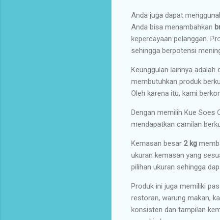
Anda juga dapat menggun
Anda bisa menambahkan
b
kepercayaan pelanggan. Pr
sehingga berpotensi mening
Keunggulan lainnya adalah
membutuhkan produk berkual
Oleh karena itu, kami berko
Dengan memilih Kue Soes Co
mendapatkan camilan berkua
Kemasan besar
2 kg
memban
ukuran kemasan yang sesua
pilihan ukuran sehingga d
Produk ini juga memiliki pa
restoran, warung makan, kan
konsisten dan tampilan ke