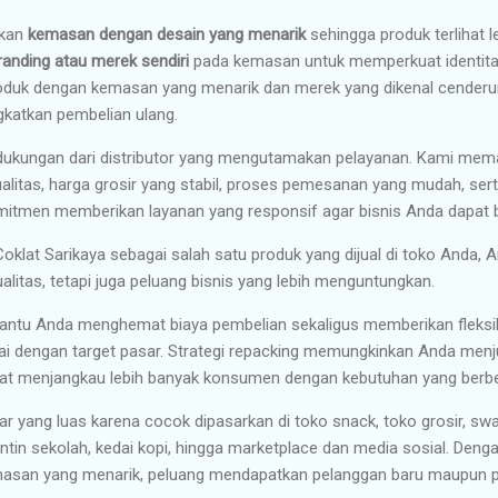
akan
kemasan dengan desain yang menarik
sehingga produk terlihat l
randing atau merek sendiri
pada kemasan untuk memperkuat identita
oduk dengan kemasan yang menarik dan merek yang dikenal cenderun
katkan pembelian ulang.
 dukungan dari distributor yang mengutamakan pelayanan. Kami me
itas, harga grosir yang stabil, proses pemesanan yang mudah, sert
mitmen memberikan layanan yang responsif agar bisnis Anda dapat ber
klat Sarikaya sebagai salah satu produk yang dijual di toko Anda, A
litas, tetapi juga peluang bisnis yang lebih menguntungkan.
tu Anda menghemat biaya pembelian sekaligus memberikan fleksib
i dengan target pasar. Strategi repacking memungkinkan Anda menj
apat menjangkau lebih banyak konsumen dengan kebutuhan yang berb
sar yang luas karena cocok dipasarkan di toko snack, toko grosir, sw
tin sekolah, kedai kopi, hingga marketplace dan media sosial. Denga
masan yang menarik, peluang mendapatkan pelanggan baru maupun p