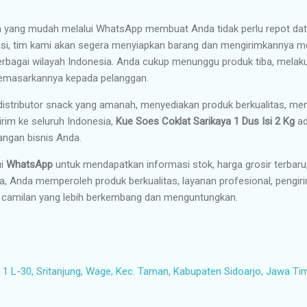
an yang mudah melalui WhatsApp membuat Anda tidak perlu repot dat
asi, tim kami akan segera menyiapkan barang dan mengirimkannya m
erbagai wilayah Indonesia. Anda cukup menunggu produk tiba, melak
memasarkannya kepada pelanggan.
istributor snack yang amanah, menyediakan produk berkualitas, me
irim ke seluruh Indonesia,
Kue Soes Coklat Sarikaya 1 Dus Isi 2 Kg
ad
ngan bisnis Anda.
ui
WhatsApp
untuk mendapatkan informasi stok, harga grosir terbaru
 Anda memperoleh produk berkualitas, layanan profesional, pengiri
camilan yang lebih berkembang dan menguntungkan.
1 L-30, Sritanjung, Wage, Kec. Taman, Kabupaten Sidoarjo, Jawa Ti