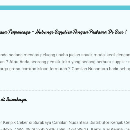
ara Terpercaya – Hubungi Supplier Tangan Pertama Di Sini !
nda sedang mencari peluang usaha jualan snack modal kecil denga
kan ? Atau Anda seorang pemilik toko yang sedang berburu supplier
arga grosir camilan kiloan termurah ? Camilan Nusantara hadir seba
da ! Kami adalah distributor snack nusantara terpercaya yang siap m
radisional dan camilan kering berkualitas premium langsung dari gud
Memilih Camilan Nusantara sebagai Mitra Bisnis Anda ? Harga Gros
lah distributor utama, Anda mendapatkan jaminan harga termurah 
r di Surabaya
n Anda saat dijual kembali. Kualitas & Rasa Terjamin : Produk dikema
iki cita rasa khas nusantara yang sangat diminati pasar. Stok Meli
lu khawatir kehabisan barang. Gudang kami siap menyuplai kebutuhan g
or Keripik Ceker di Surabaya Camilan Nusantara Distributor Keripik Ce
6.4426 / WA. 0878.5295.2906 / Pin D7EC49CD . Kami Jual Keripik Ce