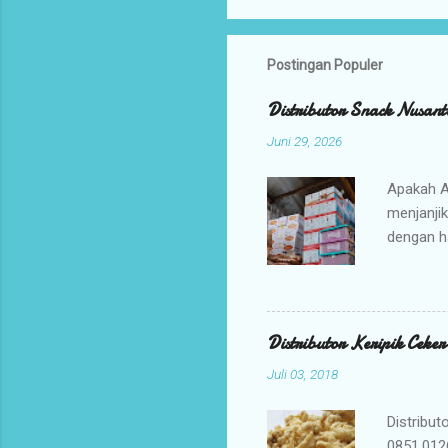
Postingan Populer
Distributor Snack Nusant
Juni 29, 2026
Apakah A
menjanji
dengan h
bisnis An
jajanan t
Mengapa 
kami ada
Distributor Keripik Ceke
keuntunga
Juli 03, 2018
dan memil
tidak per
Distribut
0851.012