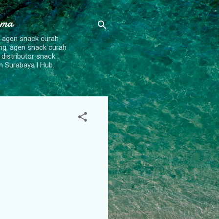
ama
, agen snack curah
ang, agen snack curah
 distributor snack
h Surabaya l Hub.