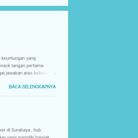
n keuntungan yang
 snack tangan pertama
gai jawaban atas kebutuhan
enyuplai berbagai jenis
BACA SELENGKAPNYA
ang pusat (tangan pertama).
ir Tangan Pertama : Karena
untuk memaksimalkan margin
s secara higienis, renyah,
mpah & Konsisten : Anda
rosir jajanan nusantar...
ker di Surabaya , hub.
ker yang memiliki banyak