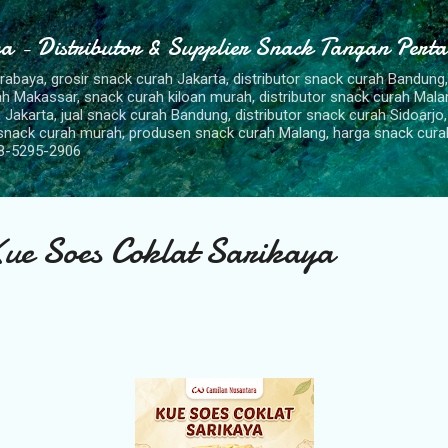
Langsung ke konten utama
a - Distributor & Supplier Snack Tangan Pert
urabaya, grosir snack curah Jakarta, distributor snack curah Bandung
rah Makassar, snack curah kiloan murah, distributor snack curah Mal
 Jakarta, jual snack curah Bandung, distributor snack curah Sidoarjo,
 snack curah murah, produsen snack curah Malang, harga snack cura
8-5295-2906
Kue Soes Coklat Sarikaya