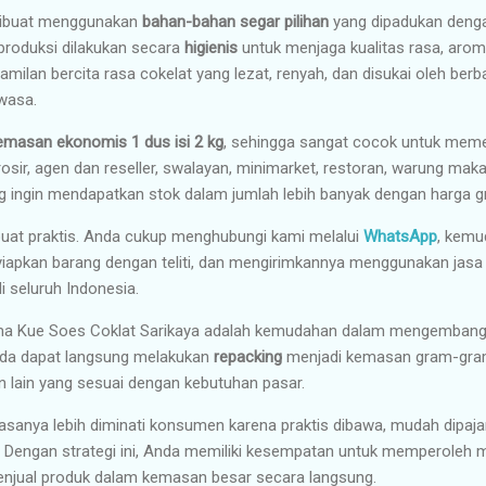
 dibuat menggunakan
bahan-bahan segar pilihan
yang dipadukan den
 produksi dilakukan secara
higienis
untuk menjaga kualitas rasa, arom
milan bercita rasa cokelat yang lezat, renyah, dan disukai oleh berba
wasa.
emasan ekonomis 1 dus isi 2 kg
, sehingga sangat cocok untuk mem
sir, agen dan reseller, swalayan, minimarket, restoran, warung mak
ang ingin mendapatkan stok dalam jumlah lebih banyak dengan harga gr
uat praktis. Anda cukup menghubungi kami melalui
WhatsApp
, kemu
pkan barang dengan teliti, dan mengirimkannya menggunakan jasa 
i seluruh Indonesia.
ma Kue Soes Coklat Sarikaya adalah kemudahan dalam mengembangka
Anda dapat langsung melakukan
repacking
menjadi kemasan gram-gram
n lain yang sesuai dengan kebutuhan pasar.
asanya lebih diminati konsumen karena praktis dibawa, mudah dipajan
u. Dengan strategi ini, Anda memiliki kesempatan untuk memperoleh
enjual produk dalam kemasan besar secara langsung.