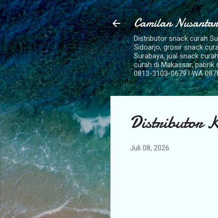
Camilan Nusantar
Distributor snack curah S
Sidoarjo, grosir snack cu
Surabaya, jual snack curah
curah di Makassar, pabrik
0813-3103-0679 l WA 087
Distributor 
Juli 08, 2026