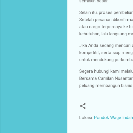
semakin besar.
Selain itu, proses pembeli
Setelah pesanan dikonfirm
atau cargo terpercaya ke b
kebutuhan, lalu langsung 
Jika Anda sedang mencari d
kompetitif, serta siap meng
untuk mendukung perkemba
Segera hubungi kami melal
Bersama Camilan Nusantara,
peluang membangun bisnis 
Lokasi:
Pondok Wage Indah 
K