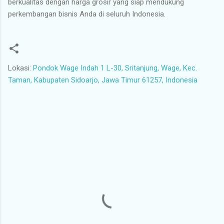
berkualitas dengan harga grosir yang siap mendukung
perkembangan bisnis Anda di seluruh Indonesia.
Lokasi:
Pondok Wage Indah 1 L-30, Sritanjung, Wage, Kec.
Taman, Kabupaten Sidoarjo, Jawa Timur 61257, Indonesia
K
o
m
e
n
t
a
r