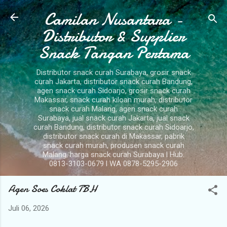
Camilan Nusantara -
Langsung ke konten utama
Distributor & Supplier
Snack Tangan Pertama
Distributor snack curah Surabaya, grosir snack
curah Jakarta, distributor snack curah Bandung,
agen snack curah Sidoarjo, grosir snack curah
Makassar, snack curah kiloan murah, distributor
snack curah Malang, agen snack curah
Surabaya, jual snack curah Jakarta, jual snack
curah Bandung, distributor snack curah Sidoarjo,
distributor snack curah di Makassar, pabrik
snack curah murah, produsen snack curah
Malang, harga snack curah Surabaya l Hub.
0813-3103-0679 l WA 0878-5295-2906
Agen Soes Coklat TBH
Juli 06, 2026