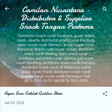
Camilan Nusantara -
Langsung ke konten utama
Distributor & Supplier
Snack Tangan Pertama
Distributor snack curah Surabaya, grosir snack
curah Jakarta, distributor snack curah Bandung,
agen snack curah Sidoarjo, grosir snack curah
Makassar, snack curah kiloan murah, distributor
snack curah Malang, agen snack curah
Surabaya, jual snack curah Jakarta, jual snack
curah Bandung, distributor snack curah Sidoarjo,
distributor snack curah di Makassar, pabrik
snack curah murah, produsen snack curah
Malang, harga snack curah Surabaya l Hub.
0813-3103-0679 l WA 0878-5295-2906
Agen Soes Coklat Golden Star
Juli 05, 2026