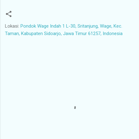
Lokasi:
Pondok Wage Indah 1 L-30, Sritanjung, Wage, Kec.
Taman, Kabupaten Sidoarjo, Jawa Timur 61257, Indonesia
K
o
m
e
n
t
a
r