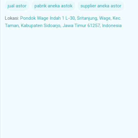
jual astor
pabrik aneka astok
supplier aneka astor
Lokasi:
Pondok Wage Indah 1 L-30, Sritanjung, Wage, Kec.
Taman, Kabupaten Sidoarjo, Jawa Timur 61257, Indonesia
K
o
m
e
n
t
a
r