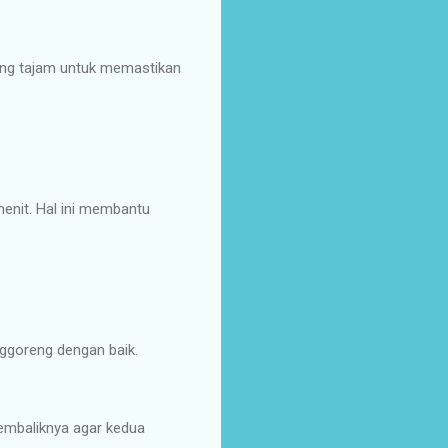
yang tajam untuk memastikan
menit. Hal ini membantu
ggoreng dengan baik.
embaliknya agar kedua