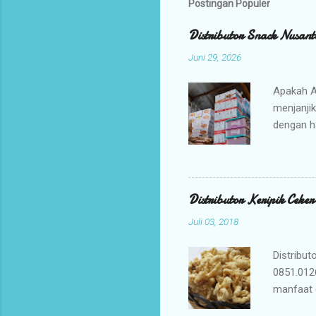
Postingan Populer
Distributor Snack Nusant
Juni 29, 2026
Apakah A
menjanji
dengan h
bisnis An
jajanan t
Mengapa 
kami ada
Distributor Keripik Ceke
keuntunga
Juli 03, 2018
dan memil
tidak per
Distribut
0851.012
manfaat 
penyembu