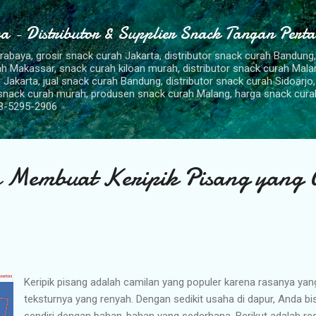
Langsung ke konten utama
a - Distributor & Supplier Snack Tangan Pert
urabaya, grosir snack curah Jakarta, distributor snack curah Bandung
rah Makassar, snack curah kiloan murah, distributor snack curah Mal
 Jakarta, jual snack curah Bandung, distributor snack curah Sidoarjo,
 snack curah murah, produsen snack curah Malang, harga snack cura
8-5295-2906
 Membuat Keripik Pisang yang 
Keripik pisang adalah camilan yang populer karena rasanya yang
teksturnya yang renyah. Dengan sedikit usaha di dapur, Anda b
sendiri dengan bahan-bahan yang sederhana. Berikut adalah re