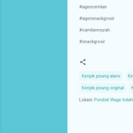
#agencemilan
#agensnackgrosir
#camilanmurah
#snackgrosir
Keripik pisang alami
Ke
Keripik pisang original
Lokasi:
Pondok Wage Indah 
K
o
m