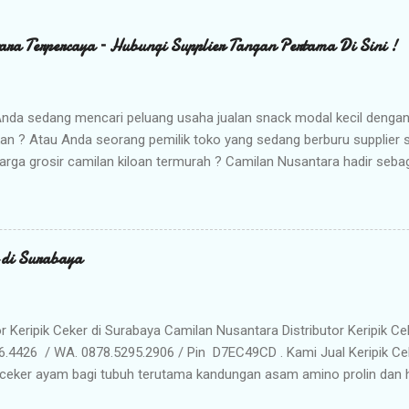
ara Terpercaya – Hubungi Supplier Tangan Pertama Di Sini !
nda sedang mencari peluang usaha jualan snack modal kecil denga
kan ? Atau Anda seorang pemilik toko yang sedang berburu supplier
arga grosir camilan kiloan termurah ? Camilan Nusantara hadir seba
da ! Kami adalah distributor snack nusantara terpercaya yang siap m
radisional dan camilan kering berkualitas premium langsung dari gud
Memilih Camilan Nusantara sebagai Mitra Bisnis Anda ? Harga Gros
lah distributor utama, Anda mendapatkan jaminan harga termurah 
r di Surabaya
n Anda saat dijual kembali. Kualitas & Rasa Terjamin : Produk dikema
iki cita rasa khas nusantara yang sangat diminati pasar. Stok Meli
lu khawatir kehabisan barang. Gudang kami siap menyuplai kebutuhan g
or Keripik Ceker di Surabaya Camilan Nusantara Distributor Keripik Ce
6.4426 / WA. 0878.5295.2906 / Pin D7EC49CD . Kami Jual Keripik Ce
ceker ayam bagi tubuh terutama kandungan asam amino prolin dan hi
han tulang maupun untuk pertumbuhan tulang pada masa usia pertu