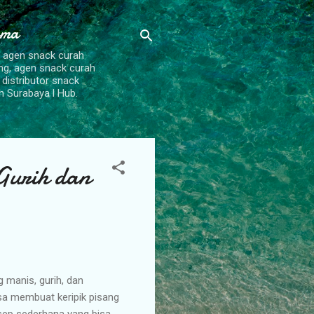
ama
, agen snack curah
ang, agen snack curah
 distributor snack
h Surabaya l Hub.
Gurih dan
 manis, gurih, dan
isa membuat keripik pisang
sep sederhana yang bisa