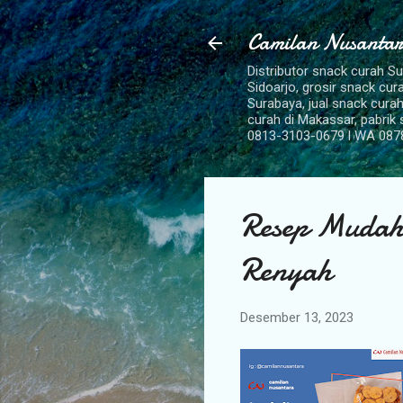
Camilan Nusantar
Distributor snack curah S
Sidoarjo, grosir snack cu
Surabaya, jual snack curah
curah di Makassar, pabrik
0813-3103-0679 l WA 087
Resep Mudah
Renyah
Desember 13, 2023