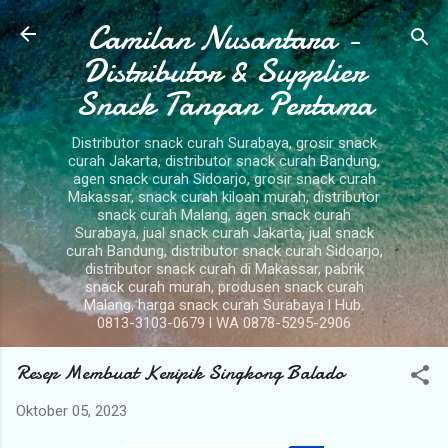
Camilan Nusantara -
Langsung ke konten utama
Distributor & Supplier
Snack Tangan Pertama
Distributor snack curah Surabaya, grosir snack
curah Jakarta, distributor snack curah Bandung,
agen snack curah Sidoarjo, grosir snack curah
Makassar, snack curah kiloan murah, distributor
snack curah Malang, agen snack curah
Surabaya, jual snack curah Jakarta, jual snack
curah Bandung, distributor snack curah Sidoarjo,
distributor snack curah di Makassar, pabrik
snack curah murah, produsen snack curah
Malang, harga snack curah Surabaya l Hub.
0813-3103-0679 l WA 0878-5295-2906
Resep Membuat Keripik Singkong Balado
Oktober 05, 2023