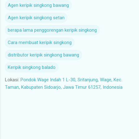
Agen keripik singkong bawang
Agen keripik singkong setan
berapa lama penggorengan keripik singkong
Cara membuat keripik singkong
distributor keripik singkong bawang
Keripik singkong balado
Lokasi:
Pondok Wage Indah 1 L-30, Sritanjung, Wage, Kec.
Taman, Kabupaten Sidoarjo, Jawa Timur 61257, Indonesia
K
o
m
e
n