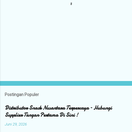
r
Postingan Populer
Distributor Snack Nusantara Terpercaya – Hubungi
Supplier Tangan Pertama Di Sini !
Juni 29, 2026