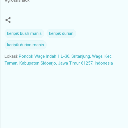
#grosirsnack
keripik bush manis
keripik durian
keripik durian manis
Lokasi:
Pondok Wage Indah 1 L-30, Sritanjung, Wage, Kec.
Taman, Kabupaten Sidoarjo, Jawa Timur 61257, Indonesia
K
o
m
e
n
t
a