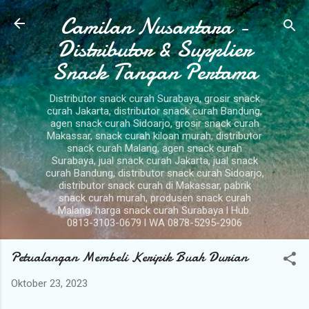
Camilan Nusantara -
Langsung ke konten utama
Distributor & Supplier
Snack Tangan Pertama
Distributor snack curah Surabaya, grosir snack
curah Jakarta, distributor snack curah Bandung,
agen snack curah Sidoarjo, grosir snack curah
Makassar, snack curah kiloan murah, distributor
snack curah Malang, agen snack curah
Surabaya, jual snack curah Jakarta, jual snack
curah Bandung, distributor snack curah Sidoarjo,
distributor snack curah di Makassar, pabrik
snack curah murah, produsen snack curah
Malang, harga snack curah Surabaya l Hub.
0813-3103-0679 l WA 0878-5295-2906
Petualangan Membeli Keripik Buah Durian
Oktober 23, 2023