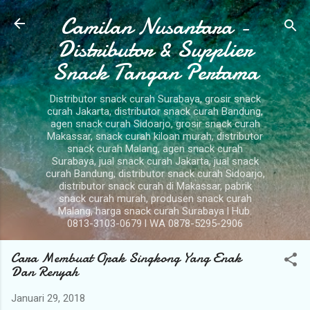
Camilan Nusantara -
Langsung ke konten utama
Distributor & Supplier
Snack Tangan Pertama
Distributor snack curah Surabaya, grosir snack
curah Jakarta, distributor snack curah Bandung,
agen snack curah Sidoarjo, grosir snack curah
Makassar, snack curah kiloan murah, distributor
snack curah Malang, agen snack curah
Surabaya, jual snack curah Jakarta, jual snack
curah Bandung, distributor snack curah Sidoarjo,
distributor snack curah di Makassar, pabrik
snack curah murah, produsen snack curah
Malang, harga snack curah Surabaya l Hub.
0813-3103-0679 l WA 0878-5295-2906
Cara Membuat Opak Singkong Yang Enak
Dan Renyah
Januari 29, 2018