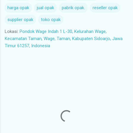
harga opak
jual opak
pabrik opak.
reseller opak
supplier opak
toko opak
Lokasi:
Pondok Wage Indah 1 L-30, Kelurahan Wage,
Kecamatan Taman, Wage, Taman, Kabupaten Sidoarjo, Jawa
Timur 61257, Indonesia
K
o
m
e
n
t
a
r