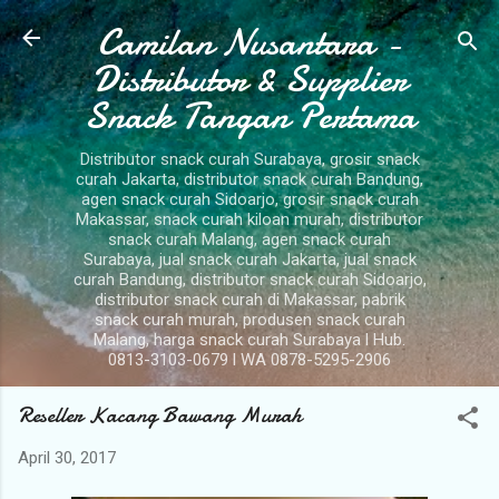
Camilan Nusantara -
Langsung ke konten utama
Distributor & Supplier
Snack Tangan Pertama
Distributor snack curah Surabaya, grosir snack
curah Jakarta, distributor snack curah Bandung,
agen snack curah Sidoarjo, grosir snack curah
Makassar, snack curah kiloan murah, distributor
snack curah Malang, agen snack curah
Surabaya, jual snack curah Jakarta, jual snack
curah Bandung, distributor snack curah Sidoarjo,
distributor snack curah di Makassar, pabrik
snack curah murah, produsen snack curah
Malang, harga snack curah Surabaya l Hub.
0813-3103-0679 l WA 0878-5295-2906
Reseller Kacang Bawang Murah
April 30, 2017