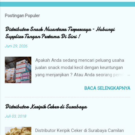
Postingan Populer
Distributor Snack Nusantara Terpercaya – Hubungi
Supplier Tangan Pertama Di Sini !
Juni 29, 2026
Apakah Anda sedang mencari peluang usaha
jualan snack modal kecil dengan keuntungan
yang menjanjikan ? Atau Anda seorang pemilik
toko yang sedang berburu supplier snack
BACA SELENGKAPNYA
tangan pertama dengan harga grosir camilan
kiloan termurah ? Camilan Nusantara hadir
sebagai jawaban atas kebutuhan bisnis Anda !
Distributor Keripik Ceker di Surabaya
Kami adalah distributor snack nusantara
Juli 03, 2018
terpercaya yang siap menyuplai berbagai jenis
jajanan tradisional dan camilan kering
Distributor Keripik Ceker di Surabaya Camilan
berkualitas premium langsung dari gudang