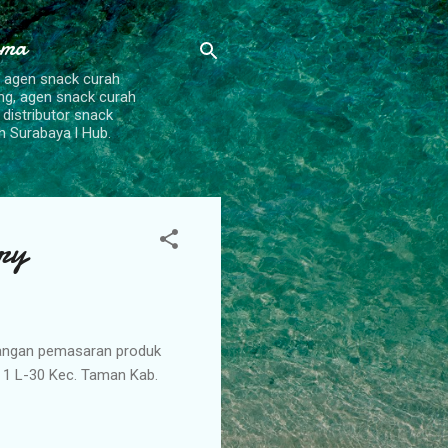
ama
, agen snack curah
ang, agen snack curah
 distributor snack
h Surabaya l Hub.
ry
mbangan pemasaran produk
 1 L-30 Kec. Taman Kab.