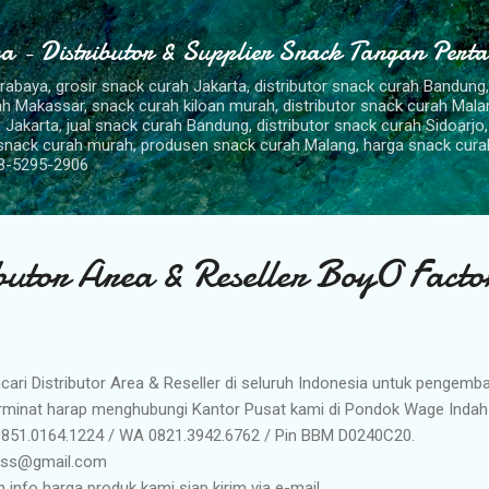
Langsung ke konten utama
a - Distributor & Supplier Snack Tangan Pert
urabaya, grosir snack curah Jakarta, distributor snack curah Bandung
rah Makassar, snack curah kiloan murah, distributor snack curah Mal
 Jakarta, jual snack curah Bandung, distributor snack curah Sidoarjo,
 snack curah murah, produsen snack curah Malang, harga snack cura
8-5295-2906
ibutor Area & Reseller BoyO Facto
ari Distributor Area & Reseller di seluruh Indonesia untuk penge
erminat harap menghubungi Kantor Pusat kami di Pondok Wage Indah
 0851.0164.1224 / WA 0821.3942.6762 / Pin BBM D0240C20.
osss@gmail.com
info harga produk kami siap kirim via e-mail