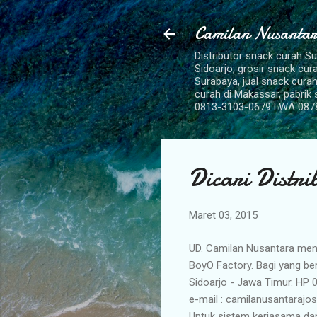
Camilan Nusantar
Distributor snack curah S
Sidoarjo, grosir snack cu
Surabaya, jual snack curah
curah di Makassar, pabrik
0813-3103-0679 l WA 087
Dicari Distr
Maret 03, 2015
UD. Camilan Nusantara menc
BoyO Factory. Bagi yang b
Sidoarjo - Jawa Timur. HP
e-mail : camilanusantaraj
Untuk sistem kerjasama dan 