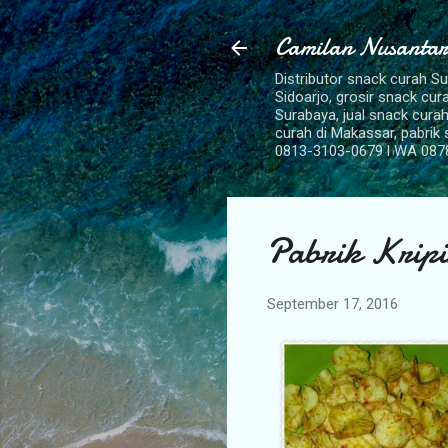
Camilan Nusantar
Distributor snack curah S
Sidoarjo, grosir snack cu
Surabaya, jual snack curah
curah di Makassar, pabrik
0813-3103-0679 l WA 087
Pabrik Krip
September 17, 2016