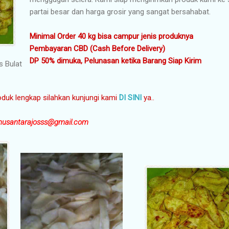
partai besar dan harga grosir yang sangat bersahabat.
Minimal Order 40 kg bisa campur jenis produknya
Pembayaran CBD (Cash Before Delivery)
DP 50% dimuka, Pelunasan ketika Barang Siap Kirim
s Bulat
oduk lengkap silahkan kunjungi kami
DI SINI
ya..
nusantarajosss@gmail.com