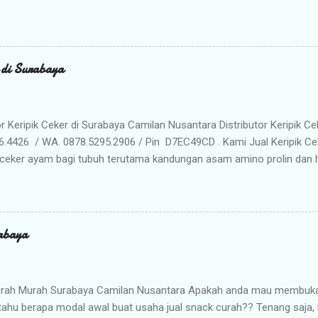
da ! Kami adalah distributor snack nusantara terpercaya yang siap m
radisional dan camilan kering berkualitas premium langsung dari gud
Memilih Camilan Nusantara sebagai Mitra Bisnis Anda ? Harga Gros
lah distributor utama, Anda mendapatkan jaminan harga termurah 
r di Surabaya
n Anda saat dijual kembali. Kualitas & Rasa Terjamin : Produk dikema
iki cita rasa khas nusantara yang sangat diminati pasar. Stok Meli
lu khawatir kehabisan barang. Gudang kami siap menyuplai kebutuhan g
or Keripik Ceker di Surabaya Camilan Nusantara Distributor Keripik Ce
6.4426 / WA. 0878.5295.2906 / Pin D7EC49CD . Kami Jual Keripik Ce
ceker ayam bagi tubuh terutama kandungan asam amino prolin dan hi
han tulang maupun untuk pertumbuhan tulang pada masa usia pertu
n makanan ringan yang digoreng hingga krispi dan garing. Bumbu 
n membuat rasa Keripik Ceker menjadi semakin menggoda. Rasa yan
eripik Ceker bisa menjadi pilihan istimewa untuk oleh-oleh keluarg
abaya
milan khas Surabaya dengan cita rasa yang enak dan tekstur yang re
anyak penikmat jajanan satu ini ketagihan. Camilan ini adalah prod
unjung atau sekedar mampir ke kota Surabaya, dan seringkali dijadik
rah Murah Surabaya Camilan Nusantara Apakah anda mau membuka b
tahu berapa modal awal buat usaha jual snack curah?? Tenang saja