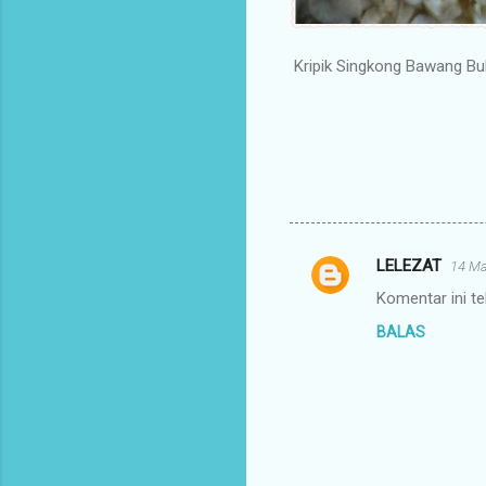
Kripik Singkong Bawang Bu
LELEZAT
14 Ma
K
Komentar ini te
o
BALAS
m
e
n
t
a