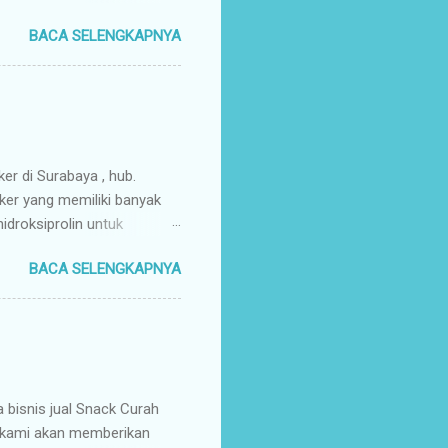
enyuplai berbagai jenis
BACA SELENGKAPNYA
ang pusat (tangan pertama).
ir Tangan Pertama : Karena
untuk memaksimalkan margin
s secara higienis, renyah,
mpah & Konsisten : Anda
rosir jajanan nusantar...
ker di Surabaya , hub.
ker yang memiliki banyak
droksiprolin untuk
mbuhan. Keripik Ceker
BACA SELENGKAPNYA
rempah-rempah yang
g gurih dan renyah
a. Keripik ceker ayam
nyah kriuk banget,
uk favorit para wisatawan
an buah tangan a...
isnis jual Snack Curah
, kami akan memberikan