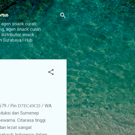
ama
, agen snack curah
ang, agen snack curah
 distributor snack
h Surabaya l Hub.
679 / Pin
/ WA.
D7EC49CD
oduksi dari Sumenep
ewarna. Citarasa tinggi
dan lezat sangat
seluruh Indonesia dalam