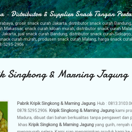
Langsung ke konten utama
a - Distributor & Supplier Snack Tangan Pert
urabaya, grosir snack curah Jakarta, distributor snack curah Bandung
rah Makassar, snack curah kiloan murah, distributor snack curah Mal
 Jakarta, jual snack curah Bandung, distributor snack curah Sidoarjo,
 snack curah murah, produsen snack curah Malang, harga snack cura
8-5295-2906
ik Singkong & Marning Jagung
Pabrik Kripik Singkong & Marning Jagung.
Hub : 0813.3103.0
0878.5295.2906.
Kripik Singkong & Marning Jagung
kami pr
Madura, dibuat dari bahan berkualitas tanpa pengawet dan p
khas
Kripik Singkong & Marning Jagung
yang gurih, renyah 
menggugah selera. Kami siap mengirimkan produk kami ke 