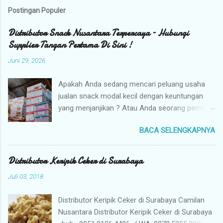
Postingan Populer
Distributor Snack Nusantara Terpercaya – Hubungi
Supplier Tangan Pertama Di Sini !
Juni 29, 2026
Apakah Anda sedang mencari peluang usaha
jualan snack modal kecil dengan keuntungan
yang menjanjikan ? Atau Anda seorang pemilik
toko yang sedang berburu supplier snack
BACA SELENGKAPNYA
tangan pertama dengan harga grosir camilan
kiloan termurah ? Camilan Nusantara hadir
sebagai jawaban atas kebutuhan bisnis Anda !
Distributor Keripik Ceker di Surabaya
Kami adalah distributor snack nusantara
Juli 03, 2018
terpercaya yang siap menyuplai berbagai jenis
jajanan tradisional dan camilan kering
Distributor Keripik Ceker di Surabaya Camilan
berkualitas premium langsung dari gudang
Nusantara Distributor Keripik Ceker di Surabaya
pusat (tangan pertama). Mengapa Memilih