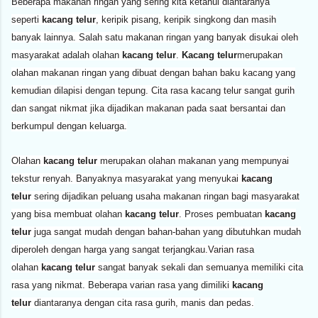
Beberapa makanan ringan yang sering kita ketahui diantaranya
seperti
kacang telur
, keripik pisang, keripik singkong dan masih
banyak lainnya. Salah satu makanan ringan yang banyak disukai oleh
masyarakat adalah olahan
kacang telur
.
Kacang telur
merupakan
olahan makanan ringan yang dibuat dengan bahan baku kacang yang
kemudian dilapisi dengan tepung. Cita rasa kacang telur sangat gurih
dan sangat nikmat jika dijadikan makanan pada saat bersantai dan
berkumpul dengan keluarga.
Olahan
kacang telur
merupakan olahan makanan yang mempunyai
tekstur renyah. Banyaknya masyarakat yang menyukai
kacang
telur
sering dijadikan peluang usaha makanan ringan bagi masyarakat
yang bisa membuat olahan
kacang telur
. Proses pembuatan
kacang
telur
juga sangat mudah dengan bahan-bahan yang dibutuhkan mudah
diperoleh dengan harga yang sangat terjangkau.Varian rasa
olahan
kacang telur
sangat banyak sekali dan semuanya memiliki cita
rasa yang nikmat. Beberapa varian rasa yang dimiliki
kacang
telur
diantaranya dengan cita rasa gurih, manis dan pedas.