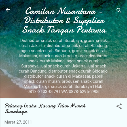
Camilan Nusantara -
Langsung ke konten utama
Distributor & Supplier
Snack Tangan Pertama
Distributor snack curah Surabaya, grosir snack
curah Jakarta, distributor snack curah Bandung,
agen snack curah Sidoarjo, grosir snack curah
Makassar, snack curah kiloan murah, distributor
snack curah Malang, agen snack curah
Surabaya, jual snack curah Jakarta, jual snack
curah Bandung, distributor snack curah Sidoarjo,
distributor snack curah di Makassar, pabrik
snack curah murah, produsen snack curah
Malang, harga snack curah Surabaya l Hub.
0813-3103-0679 l WA 0878-5295-2906
Peluang Usaha Kacang Telur Murah
Surabaya
Maret 27, 2011